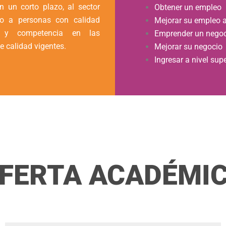
en un corto plazo, al sector
Obtener un empleo
vo a personas con calidad
Mejorar su empleo a
 y competencia en las
Emprender un nego
 calidad vigentes.
Mejorar su negocio
Ingresar a nivel supe
FERTA ACADÉMI