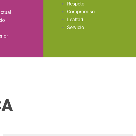
Respeto
Compromiso
ctual
Lealtad
cio
Servicio
rior
CA