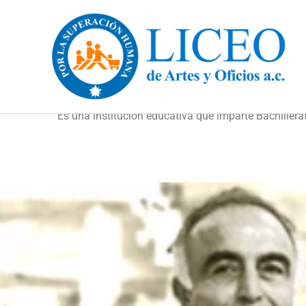
Ir
al
contenido
Es una institución educativa que imparte Bachillera