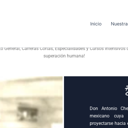
Inicio
Nuestra 
LICEO DE ARTES Y OFICIOS
to General, Carreras Cortas, Especialidades y Cursos Intensivos 
superación humana!
Don Antonio Che
mexicano cuya v
proyectarse hacia 