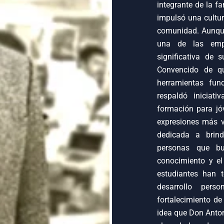
integrante de la f
impulsó una cultur
comunidad. Aunque
una de las emp
significativa de 
Convencido de qu
herramientas fun
respaldó iniciat
formación para jó
expresiones más va
dedicada a brind
personas que bu
conocimiento y el
estudiantes han 
desarrollo pers
fortalecimiento de
idea que Don Anton